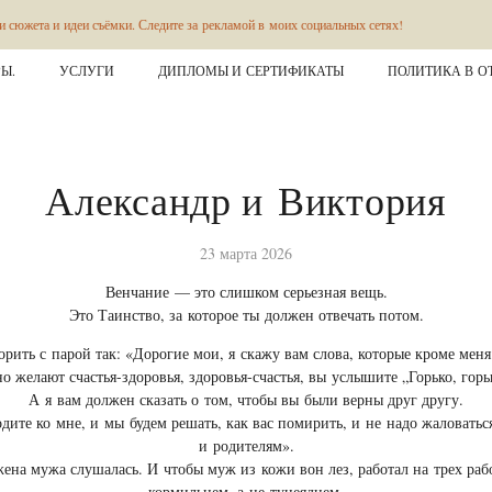
и идеи съёмки. Следите за рекламой в моих социальных сетях!
П
Ы.
УСЛУГИ
ДИПЛОМЫ И СЕРТИФИКАТЫ
ПОЛИТИКА В О
Александр и Виктория
23 марта 2026
Венчание — это слишком серьезная вещь.
Это Таинство, за которое ты должен отвечать потом.
ить с парой так: «Дорогие мои, я скажу вам слова, которые кроме меня
о желают счастья-здоровья, здоровья-счастья, вы услышите „Горько, гор
А я вам должен сказать о том, чтобы вы были верны друг другу.
одите ко мне, и мы будем решать, как вас помирить, и не надо жаловатьс
и родителям».
на мужа слушалась. И чтобы муж из кожи вон лез, работал на трех раб
кормильцем, а не тунеядцем.