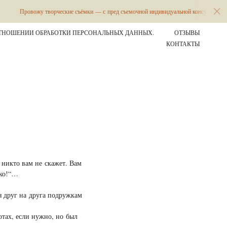
ровожу творческие съёмки — с пред съемочной индивидуальной консультацией и разраб
ТНОШЕНИИ ОБРАБОТКИ ПЕРСОНАЛЬНЫХ ДАННЫХ.
ОТЗЫВЫ
КОНТАКТЫ
 никто вам не скажет. Вам
ько!“…
я друг на друга подружкам
отах, если нужно, но был