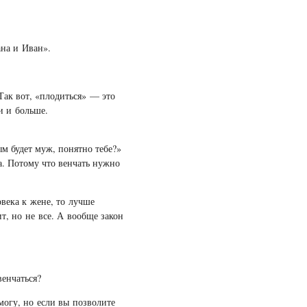
ана и Иван».
Так вот, «плодиться» — это
и и больше.
ым будет муж, понятно тебе?»
ла. Потому что венчать нужно
овека к жене, то лучше
ит, но не все. А вообще закон
венчаться?
 могу, но если вы позволите