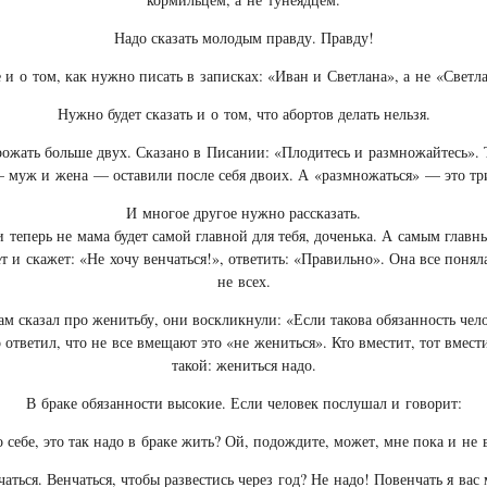
Надо сказать молодым правду. Правду!
 и о том, как нужно писать в записках: «Иван и Светлана», а не «Светл
Нужно будет сказать и о том, что абортов делать нельзя.
рожать больше двух. Сказано в Писании: «Плодитесь и размножайтесь». 
— муж и жена — оставили после себя двоих. А «размножаться» — это тр
И многое другое нужно рассказать.
и теперь не мама будет самой главной для тебя, доченька. А самым главн
т и скажет: «Не хочу венчаться!», ответить: «Правильно». Она все поня
не всех.
ам сказал про женитьбу, они воскликнули: «Если такова обязанность чел
 ответил, что не все вмещают это «не жениться». Кто вместит, тот вмест
такой: жениться надо.
В браке обязанности высокие. Если человек послушал и говорит:
себе, это так надо в браке жить? Ой, подождите, может, мне пока и не 
ться. Венчаться, чтобы развестись через год? Не надо! Повенчать я вас