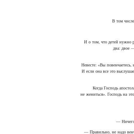
В том числе
И о том, что детей нужно 
два: двое 
Невесте: «Вы повенчаетесь, 
И если она все это выслушае
Когда Господь апостол
не жениться». Господь на это
— Ничего 
— Правильно, не надо венча